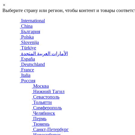
×
Выберите страну или регион, чтобы контент и товары соотве
International
China
България
Polska
Slovenija
Türkiye
الأمارات العربية المتحدة
España
Deutschland
France
Italia
Россия
Москва
Нижний Тагил
Севастополь
Тольятти
Симферополь
Челябинск
Пермь
Тюмень
Санкт-Петербург
Новосибирск