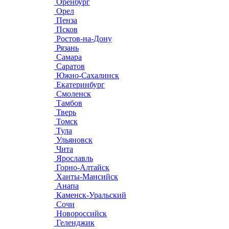
Оренбург
Орел
Пенза
Псков
Ростов-на-Дону
Рязань
Самара
Саратов
Южно-Сахалинск
Екатеринбург
Смоленск
Тамбов
Тверь
Томск
Тула
Ульяновск
Чита
Ярославль
Горно-Алтайск
Ханты-Мансийск
Анапа
Каменск-Уральский
Сочи
Новороссийск
Геленджик