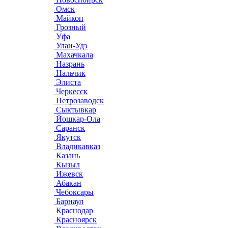
Омск
Майкоп
Грозный
Уфа
Улан-Удэ
Махачкала
Назрань
Нальчик
Элиста
Черкесск
Петрозаводск
Сыктывкар
Йошкар-Ола
Саранск
Якутск
Владикавказ
Казань
Кызыл
Ижевск
Абакан
Чебоксары
Барнаул
Краснодар
Красноярск