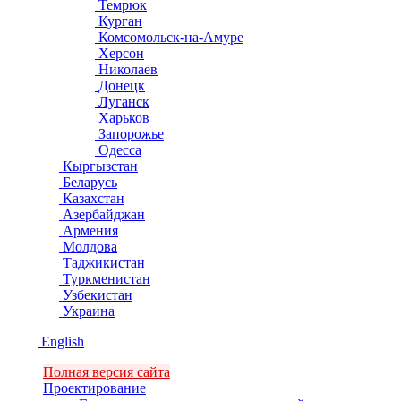
Темрюк
Курган
Комсомольск-на-Амуре
Херсон
Николаев
Донецк
Луганск
Харьков
Запорожье
Одесса
Кыргызстан
Беларусь
Казахстан
Азербайджан
Армения
Молдова
Таджикистан
Туркменистан
Узбекистан
Украина
English
Полная версия сайта
Проектирование