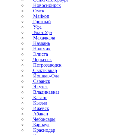
Новосибирск
Омск
Майкоп
Грозный
Уфа
Улан-Удэ
Махачкала
Назрань
Нальчик
Элиста
Черкесск
Петрозаводск
Сыктывкар
Йошкар-Ола
Саранск
Якутск
Владикавказ
Казань
Кызыл
Ижевск
Абакан
Чебоксары
Барнаул
Краснодар