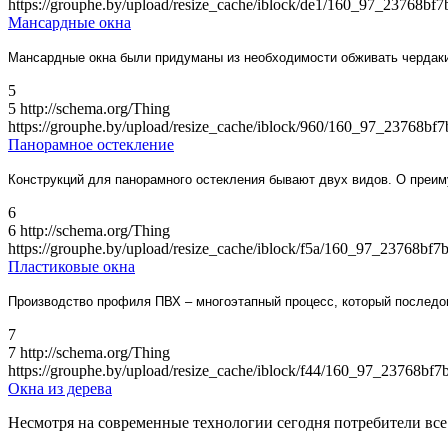
https://grouphe.by/upload/resize_cache/iblock/de1/160_97_23768
Мансардные окна
Мансардные окна были придуманы из необходимости обживать чердак
5
5
http://schema.org/Thing
https://grouphe.by/upload/resize_cache/iblock/960/160_97_23768
Панорамное остекление
Конструкций для панорамного остекления бывают двух видов. О преим
6
6
http://schema.org/Thing
https://grouphe.by/upload/resize_cache/iblock/f5a/160_97_23768
Пластиковые окна
Производство профиля ПВХ – многоэтапный процесс, который последо
7
7
http://schema.org/Thing
https://grouphe.by/upload/resize_cache/iblock/f44/160_97_23768
Окна из дерева
Несмотря на современные технологии сегодня потребители вс