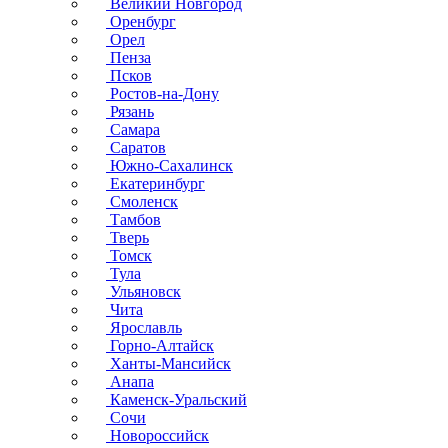
Великий Новгород
Оренбург
Орел
Пенза
Псков
Ростов-на-Дону
Рязань
Самара
Саратов
Южно-Сахалинск
Екатеринбург
Смоленск
Тамбов
Тверь
Томск
Тула
Ульяновск
Чита
Ярославль
Горно-Алтайск
Ханты-Мансийск
Анапа
Каменск-Уральский
Сочи
Новороссийск