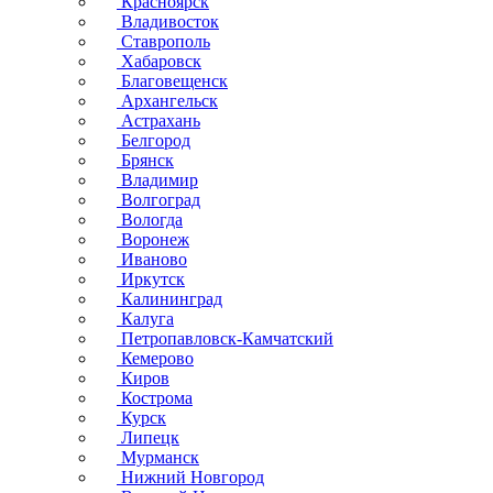
Красноярск
Владивосток
Ставрополь
Хабаровск
Благовещенск
Архангельск
Астрахань
Белгород
Брянск
Владимир
Волгоград
Вологда
Воронеж
Иваново
Иркутск
Калининград
Калуга
Петропавловск-Камчатский
Кемерово
Киров
Кострома
Курск
Липецк
Мурманск
Нижний Новгород