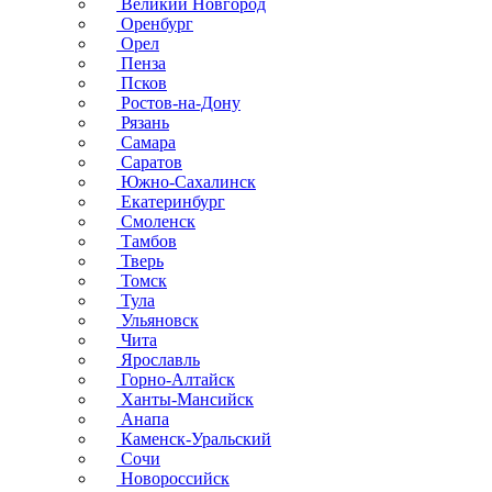
Великий Новгород
Оренбург
Орел
Пенза
Псков
Ростов-на-Дону
Рязань
Самара
Саратов
Южно-Сахалинск
Екатеринбург
Смоленск
Тамбов
Тверь
Томск
Тула
Ульяновск
Чита
Ярославль
Горно-Алтайск
Ханты-Мансийск
Анапа
Каменск-Уральский
Сочи
Новороссийск