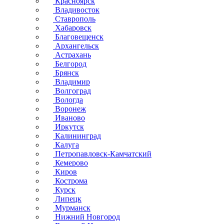
Красноярск
Владивосток
Ставрополь
Хабаровск
Благовещенск
Архангельск
Астрахань
Белгород
Брянск
Владимир
Волгоград
Вологда
Воронеж
Иваново
Иркутск
Калининград
Калуга
Петропавловск-Камчатский
Кемерово
Киров
Кострома
Курск
Липецк
Мурманск
Нижний Новгород