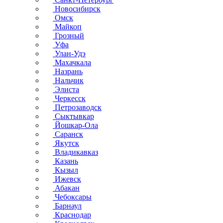
Новосибирск
Омск
Майкоп
Грозный
Уфа
Улан-Удэ
Махачкала
Назрань
Нальчик
Элиста
Черкесск
Петрозаводск
Сыктывкар
Йошкар-Ола
Саранск
Якутск
Владикавказ
Казань
Кызыл
Ижевск
Абакан
Чебоксары
Барнаул
Краснодар