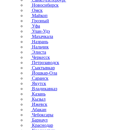
Новосибирск
Омск
Майкоп
Грозный
Уфа
Улан-Удэ
Махачкала
Назрань
Нальчик
Элиста
Черкесск
Петрозаводск
Сыктывкар
Йошкар-Ола
Саранск
Якутск
Владикавказ
Казань
Кызыл
Ижевск
Абакан
Чебоксары
Барнаул
Краснодар