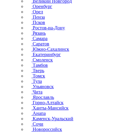
Великий Новгород
Оренбург
Орел
Пенза
Псков
Ростов-на-Дону
Рязань
Самара
Саратов
Южно-Сахалинск
Екатеринбург
Смоленск
Тамбов
Тверь
Томск
Тула
Ульяновск
Чита
Ярославль
Горно-Алтайск
Ханты-Мансийск
Анапа
Каменск-Уральский
Сочи
Новороссийск