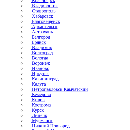
Красноярск
Владивосток
Ставрополь
Хабаровск
Благовещенск
Архангельск
Астрахань
Белгород
Брянск
Владимир
Волгоград
Вологда
Воронеж
Иваново
Иркутск
Калининград
Калуга
Петропавловск-Камчатский
Кемерово
Киров
Кострома
Курск
Липецк
Мурманск
Нижний Новгород