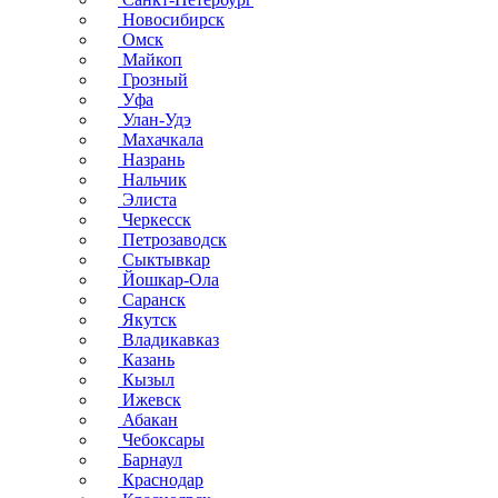
Новосибирск
Омск
Майкоп
Грозный
Уфа
Улан-Удэ
Махачкала
Назрань
Нальчик
Элиста
Черкесск
Петрозаводск
Сыктывкар
Йошкар-Ола
Саранск
Якутск
Владикавказ
Казань
Кызыл
Ижевск
Абакан
Чебоксары
Барнаул
Краснодар