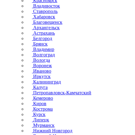
Красноярск
Владивосток
Ставрополь
Хабаровск
Благовещенск
Архангельск
Астрахань
Белгород
Брянск
Владимир
Волгоград
Вологда
Воронеж
Иваново
Иркутск
Калининград
Калуга
Петропавловск-Камчатский
Кемерово
Киров
Кострома
Курск
Липецк
Мурманск
Нижний Новгород