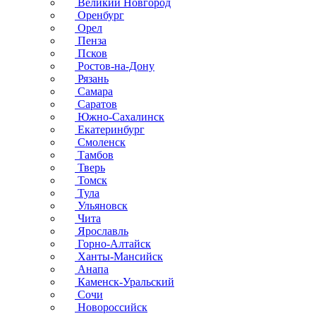
Великий Новгород
Оренбург
Орел
Пенза
Псков
Ростов-на-Дону
Рязань
Самара
Саратов
Южно-Сахалинск
Екатеринбург
Смоленск
Тамбов
Тверь
Томск
Тула
Ульяновск
Чита
Ярославль
Горно-Алтайск
Ханты-Мансийск
Анапа
Каменск-Уральский
Сочи
Новороссийск