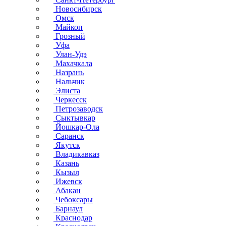
Новосибирск
Омск
Майкоп
Грозный
Уфа
Улан-Удэ
Махачкала
Назрань
Нальчик
Элиста
Черкесск
Петрозаводск
Сыктывкар
Йошкар-Ола
Саранск
Якутск
Владикавказ
Казань
Кызыл
Ижевск
Абакан
Чебоксары
Барнаул
Краснодар