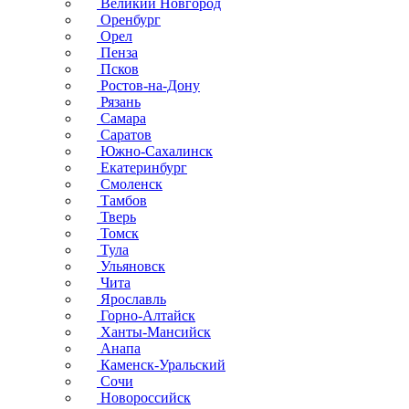
Великий Новгород
Оренбург
Орел
Пенза
Псков
Ростов-на-Дону
Рязань
Самара
Саратов
Южно-Сахалинск
Екатеринбург
Смоленск
Тамбов
Тверь
Томск
Тула
Ульяновск
Чита
Ярославль
Горно-Алтайск
Ханты-Мансийск
Анапа
Каменск-Уральский
Сочи
Новороссийск