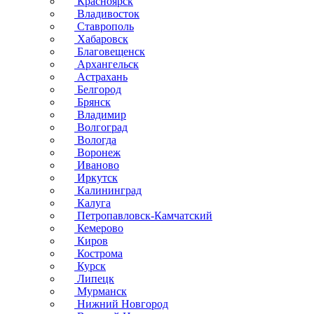
Красноярск
Владивосток
Ставрополь
Хабаровск
Благовещенск
Архангельск
Астрахань
Белгород
Брянск
Владимир
Волгоград
Вологда
Воронеж
Иваново
Иркутск
Калининград
Калуга
Петропавловск-Камчатский
Кемерово
Киров
Кострома
Курск
Липецк
Мурманск
Нижний Новгород