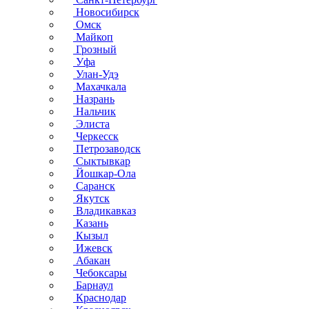
Новосибирск
Омск
Майкоп
Грозный
Уфа
Улан-Удэ
Махачкала
Назрань
Нальчик
Элиста
Черкесск
Петрозаводск
Сыктывкар
Йошкар-Ола
Саранск
Якутск
Владикавказ
Казань
Кызыл
Ижевск
Абакан
Чебоксары
Барнаул
Краснодар