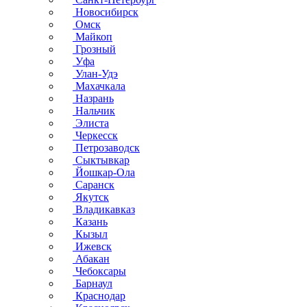
Новосибирск
Омск
Майкоп
Грозный
Уфа
Улан-Удэ
Махачкала
Назрань
Нальчик
Элиста
Черкесск
Петрозаводск
Сыктывкар
Йошкар-Ола
Саранск
Якутск
Владикавказ
Казань
Кызыл
Ижевск
Абакан
Чебоксары
Барнаул
Краснодар