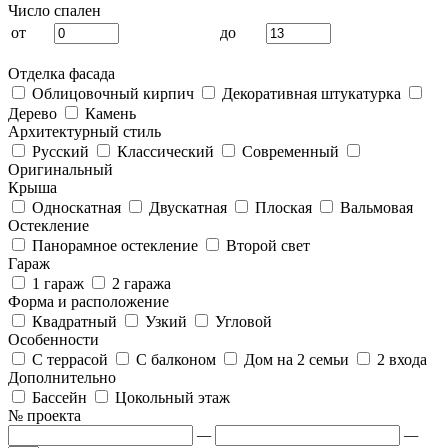
Число спален
от
до
Отделка фасада
Облицовочный кирпич
Декоративная штукатурка
Дерево
Камень
Архитектурный стиль
Русский
Классический
Современный
Оригинальный
Крыша
Односкатная
Двускатная
Плоская
Вальмовая
Остекление
Панорамное остекление
Второй свет
Гараж
1 гараж
2 гаража
Форма и расположение
Квадратный
Узкий
Угловой
Особенности
С террасой
С балконом
Дом на 2 семьи
2 входа
Дополнительно
Бассейн
Цокольный этаж
№ проекта
—
—