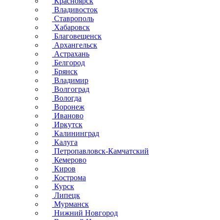
Красноярск
Владивосток
Ставрополь
Хабаровск
Благовещенск
Архангельск
Астрахань
Белгород
Брянск
Владимир
Волгоград
Вологда
Воронеж
Иваново
Иркутск
Калининград
Калуга
Петропавловск-Камчатский
Кемерово
Киров
Кострома
Курск
Липецк
Мурманск
Нижний Новгород