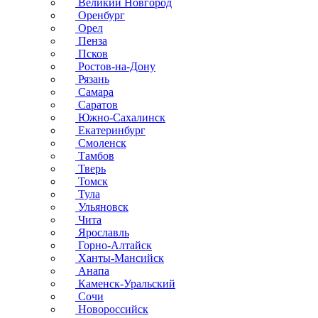
Великий Новгород
Оренбург
Орел
Пенза
Псков
Ростов-на-Дону
Рязань
Самара
Саратов
Южно-Сахалинск
Екатеринбург
Смоленск
Тамбов
Тверь
Томск
Тула
Ульяновск
Чита
Ярославль
Горно-Алтайск
Ханты-Мансийск
Анапа
Каменск-Уральский
Сочи
Новороссийск