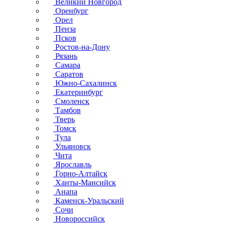
Великий Новгород
Оренбург
Орел
Пенза
Псков
Ростов-на-Дону
Рязань
Самара
Саратов
Южно-Сахалинск
Екатеринбург
Смоленск
Тамбов
Тверь
Томск
Тула
Ульяновск
Чита
Ярославль
Горно-Алтайск
Ханты-Мансийск
Анапа
Каменск-Уральский
Сочи
Новороссийск