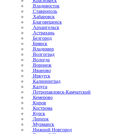
Красноярск
Владивосток
Ставрополь
Хабаровск
Благовещенск
Архангельск
Астрахань
Белгород
Брянск
Владимир
Волгоград
Вологда
Воронеж
Иваново
Иркутск
Калининград
Калуга
Петропавловск-Камчатский
Кемерово
Киров
Кострома
Курск
Липецк
Мурманск
Нижний Новгород