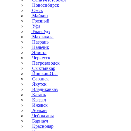
Новосибирск
Омск
Майкоп
Грозный
Уфа
Улан-Удэ
Махачкала
Назрань
Нальчик
Элиста
Черкесск
Петрозаводск
Сыктывкар
Йошкар-Ола
Саранск
Якутск
Владикавказ
Казань
Кызыл
Ижевск
Абакан
Чебоксары
Барнаул
Краснодар