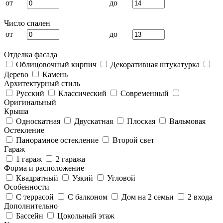
от
до
Число спален
от
до
Отделка фасада
Облицовочный кирпич
Декоративная штукатурка
Дерево
Камень
Архитектурный стиль
Русский
Классический
Современный
Оригинальный
Крыша
Односкатная
Двускатная
Плоская
Вальмовая
Остекление
Панорамное остекление
Второй свет
Гараж
1 гараж
2 гаража
Форма и расположение
Квадратный
Узкий
Угловой
Особенности
С террасой
С балконом
Дом на 2 семьи
2 входа
Дополнительно
Бассейн
Цокольный этаж