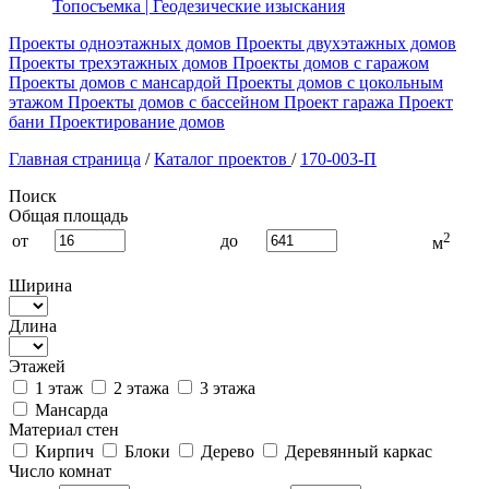
Топосъемка | Геодезические изыскания
Проекты одноэтажных домов
Проекты двухэтажных домов
Проекты трехэтажных домов
Проекты домов с гаражом
Проекты домов с мансардой
Проекты домов с цокольным
этажом
Проекты домов с бассейном
Проект гаража
Проект
бани
Проектирование домов
Главная страница
/
Каталог проектов
/
170-003-П
Поиск
Общая площадь
2
от
до
м
Ширина
Длина
Этажей
1 этаж
2 этажа
3 этажа
Мансарда
Материал стен
Кирпич
Блоки
Дерево
Деревянный каркас
Число комнат