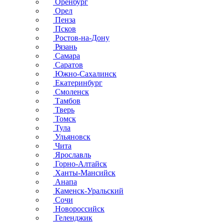
Оренбург
Орел
Пенза
Псков
Ростов-на-Дону
Рязань
Самара
Саратов
Южно-Сахалинск
Екатеринбург
Смоленск
Тамбов
Тверь
Томск
Тула
Ульяновск
Чита
Ярославль
Горно-Алтайск
Ханты-Мансийск
Анапа
Каменск-Уральский
Сочи
Новороссийск
Геленджик