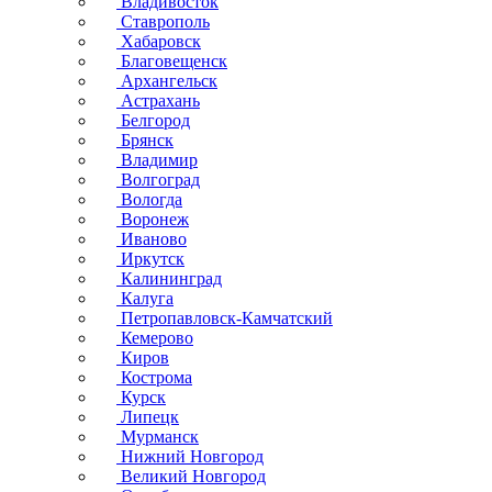
Владивосток
Ставрополь
Хабаровск
Благовещенск
Архангельск
Астрахань
Белгород
Брянск
Владимир
Волгоград
Вологда
Воронеж
Иваново
Иркутск
Калининград
Калуга
Петропавловск-Камчатский
Кемерово
Киров
Кострома
Курск
Липецк
Мурманск
Нижний Новгород
Великий Новгород