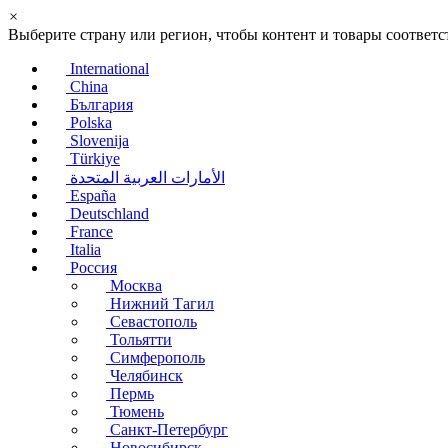
×
Выберите страну или регион, чтобы контент и товары соотве
International
China
България
Polska
Slovenija
Türkiye
الأمارات العربية المتحدة
España
Deutschland
France
Italia
Россия
Москва
Нижний Тагил
Севастополь
Тольятти
Симферополь
Челябинск
Пермь
Тюмень
Санкт-Петербург
Новосибирск