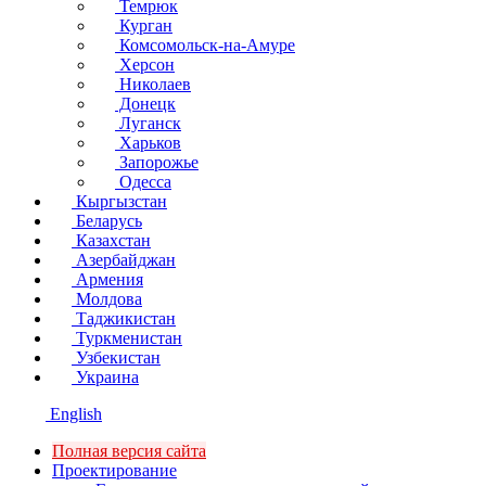
Темрюк
Курган
Комсомольск-на-Амуре
Херсон
Николаев
Донецк
Луганск
Харьков
Запорожье
Одесса
Кыргызстан
Беларусь
Казахстан
Азербайджан
Армения
Молдова
Таджикистан
Туркменистан
Узбекистан
Украина
English
Полная версия сайта
Проектирование