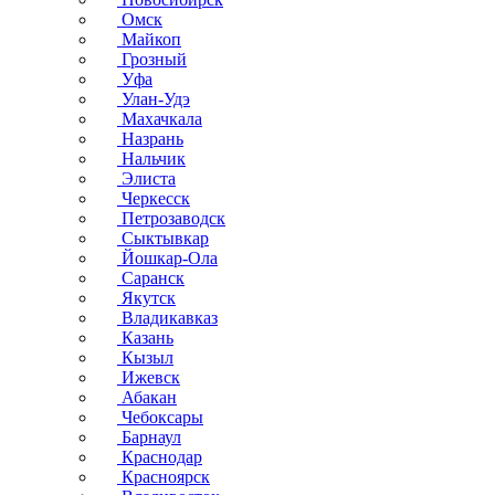
Омск
Майкоп
Грозный
Уфа
Улан-Удэ
Махачкала
Назрань
Нальчик
Элиста
Черкесск
Петрозаводск
Сыктывкар
Йошкар-Ола
Саранск
Якутск
Владикавказ
Казань
Кызыл
Ижевск
Абакан
Чебоксары
Барнаул
Краснодар
Красноярск