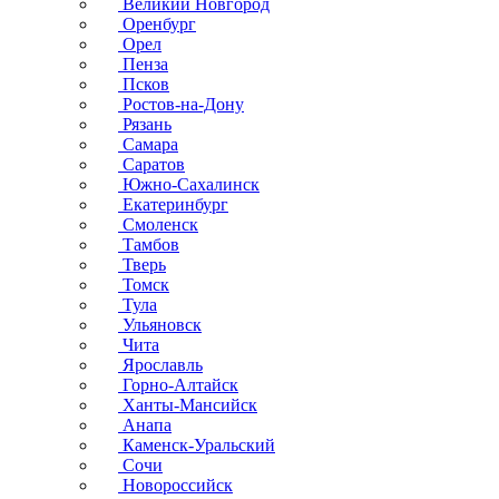
Великий Новгород
Оренбург
Орел
Пенза
Псков
Ростов-на-Дону
Рязань
Самара
Саратов
Южно-Сахалинск
Екатеринбург
Смоленск
Тамбов
Тверь
Томск
Тула
Ульяновск
Чита
Ярославль
Горно-Алтайск
Ханты-Мансийск
Анапа
Каменск-Уральский
Сочи
Новороссийск