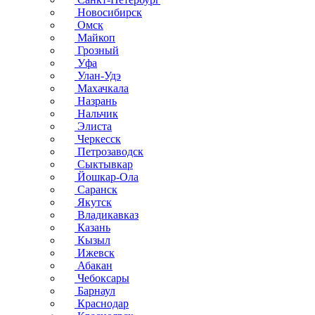
Новосибирск
Омск
Майкоп
Грозный
Уфа
Улан-Удэ
Махачкала
Назрань
Нальчик
Элиста
Черкесск
Петрозаводск
Сыктывкар
Йошкар-Ола
Саранск
Якутск
Владикавказ
Казань
Кызыл
Ижевск
Абакан
Чебоксары
Барнаул
Краснодар