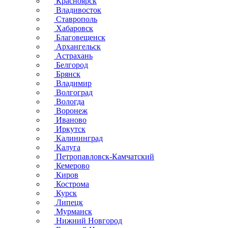
Красноярск
Владивосток
Ставрополь
Хабаровск
Благовещенск
Архангельск
Астрахань
Белгород
Брянск
Владимир
Волгоград
Вологда
Воронеж
Иваново
Иркутск
Калининград
Калуга
Петропавловск-Камчатский
Кемерово
Киров
Кострома
Курск
Липецк
Мурманск
Нижний Новгород