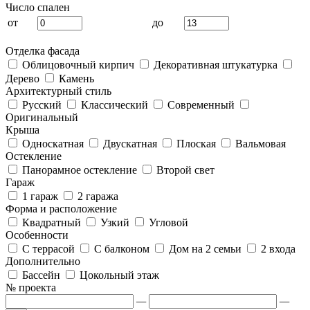
Число спален
от
до
Отделка фасада
Облицовочный кирпич
Декоративная штукатурка
Дерево
Камень
Архитектурный стиль
Русский
Классический
Современный
Оригинальный
Крыша
Односкатная
Двускатная
Плоская
Вальмовая
Остекление
Панорамное остекление
Второй свет
Гараж
1 гараж
2 гаража
Форма и расположение
Квадратный
Узкий
Угловой
Особенности
С террасой
С балконом
Дом на 2 семьи
2 входа
Дополнительно
Бассейн
Цокольный этаж
№ проекта
—
—