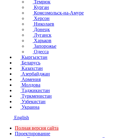
Темрюк
Курган
Комсомольск-на-Амуре
Херсон
Николаев
Донецк
Луганск
Харьков
Запорожье
Одесса
Кыргызстан
Беларусь
Казахстан
Азербайджан
Армения
Молдова
Таджикистан
Туркменистан
Узбекистан
Украина
English
Полная версия сайта
Проектирование