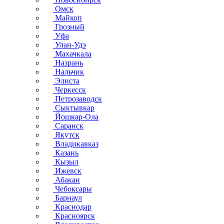
Омск
Майкоп
Грозный
Уфа
Улан-Удэ
Махачкала
Назрань
Нальчик
Элиста
Черкесск
Петрозаводск
Сыктывкар
Йошкар-Ола
Саранск
Якутск
Владикавказ
Казань
Кызыл
Ижевск
Абакан
Чебоксары
Барнаул
Краснодар
Красноярск