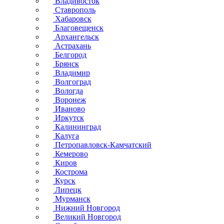
Владивосток
Ставрополь
Хабаровск
Благовещенск
Архангельск
Астрахань
Белгород
Брянск
Владимир
Волгоград
Вологда
Воронеж
Иваново
Иркутск
Калининград
Калуга
Петропавловск-Камчатский
Кемерово
Киров
Кострома
Курск
Липецк
Мурманск
Нижний Новгород
Великий Новгород