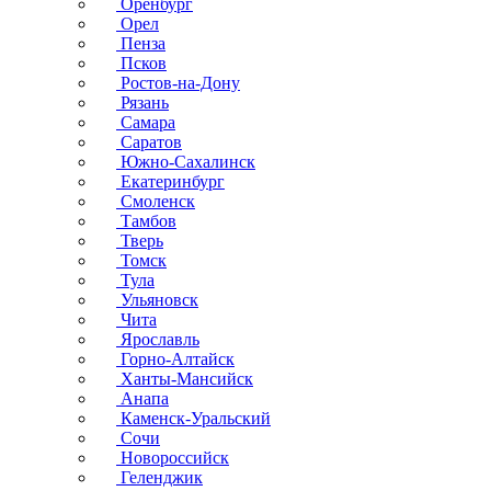
Оренбург
Орел
Пенза
Псков
Ростов-на-Дону
Рязань
Самара
Саратов
Южно-Сахалинск
Екатеринбург
Смоленск
Тамбов
Тверь
Томск
Тула
Ульяновск
Чита
Ярославль
Горно-Алтайск
Ханты-Мансийск
Анапа
Каменск-Уральский
Сочи
Новороссийск
Геленджик