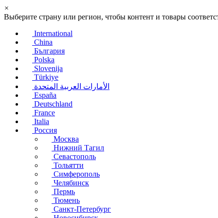
×
Выберите страну или регион, чтобы контент и товары соотве
International
China
България
Polska
Slovenija
Türkiye
الأمارات العربية المتحدة
España
Deutschland
France
Italia
Россия
Москва
Нижний Тагил
Севастополь
Тольятти
Симферополь
Челябинск
Пермь
Тюмень
Санкт-Петербург
Новосибирск