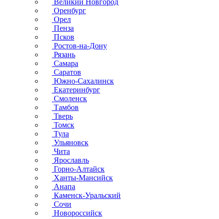
Великий Новгород
Оренбург
Орел
Пенза
Псков
Ростов-на-Дону
Рязань
Самара
Саратов
Южно-Сахалинск
Екатеринбург
Смоленск
Тамбов
Тверь
Томск
Тула
Ульяновск
Чита
Ярославль
Горно-Алтайск
Ханты-Мансийск
Анапа
Каменск-Уральский
Сочи
Новороссийск