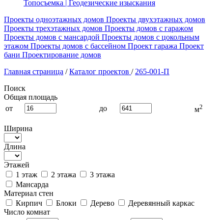
Топосъемка | Геодезические изыскания
Проекты одноэтажных домов
Проекты двухэтажных домов
Проекты трехэтажных домов
Проекты домов с гаражом
Проекты домов с мансардой
Проекты домов с цокольным
этажом
Проекты домов с бассейном
Проект гаража
Проект
бани
Проектирование домов
Главная страница
/
Каталог проектов
/
265-001-П
Поиск
Общая площадь
2
от
до
м
Ширина
Длина
Этажей
1 этаж
2 этажа
3 этажа
Мансарда
Материал стен
Кирпич
Блоки
Дерево
Деревянный каркас
Число комнат