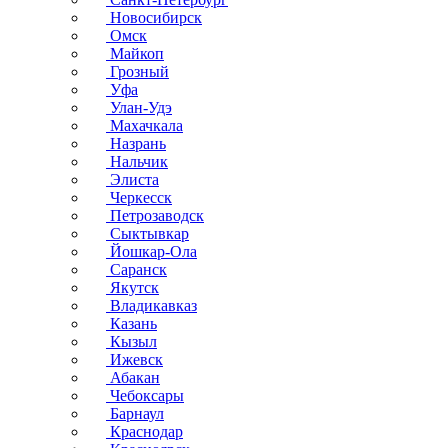
Новосибирск
Омск
Майкоп
Грозный
Уфа
Улан-Удэ
Махачкала
Назрань
Нальчик
Элиста
Черкесск
Петрозаводск
Сыктывкар
Йошкар-Ола
Саранск
Якутск
Владикавказ
Казань
Кызыл
Ижевск
Абакан
Чебоксары
Барнаул
Краснодар