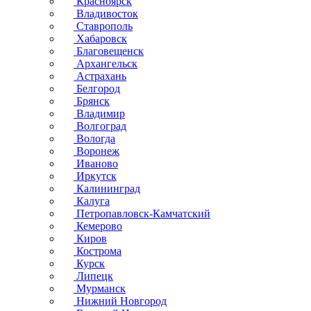
Красноярск
Владивосток
Ставрополь
Хабаровск
Благовещенск
Архангельск
Астрахань
Белгород
Брянск
Владимир
Волгоград
Вологда
Воронеж
Иваново
Иркутск
Калининград
Калуга
Петропавловск-Камчатский
Кемерово
Киров
Кострома
Курск
Липецк
Мурманск
Нижний Новгород