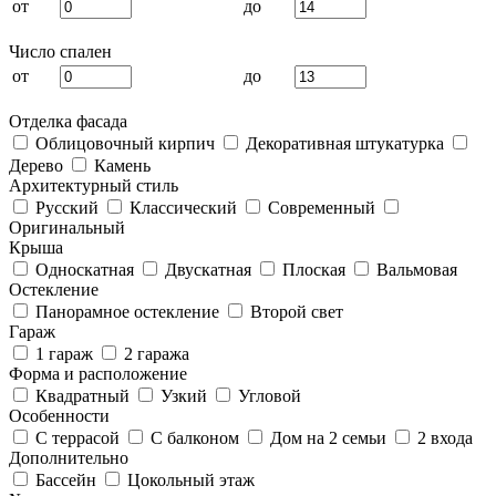
от
до
Число спален
от
до
Отделка фасада
Облицовочный кирпич
Декоративная штукатурка
Дерево
Камень
Архитектурный стиль
Русский
Классический
Современный
Оригинальный
Крыша
Односкатная
Двускатная
Плоская
Вальмовая
Остекление
Панорамное остекление
Второй свет
Гараж
1 гараж
2 гаража
Форма и расположение
Квадратный
Узкий
Угловой
Особенности
С террасой
С балконом
Дом на 2 семьи
2 входа
Дополнительно
Бассейн
Цокольный этаж