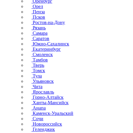
Оренбург
Орел
Пенза
Псков
Ростов-на-Дону
Рязань
Самара
Саратов
Южно-Сахалинск
Екатеринбург
Смоленск
Тамбов
Тверь
Томск
Тула
Ульяновск
Чита
Ярославль
Горно-Алтайск
Ханты-Мансийск
Анапа
Каменск-Уральский
Сочи
Новороссийск
Геленджик