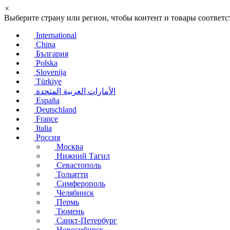
×
Выберите страну или регион, чтобы контент и товары соотве
International
China
България
Polska
Slovenija
Türkiye
الأمارات العربية المتحدة
España
Deutschland
France
Italia
Россия
Москва
Нижний Тагил
Севастополь
Тольятти
Симферополь
Челябинск
Пермь
Тюмень
Санкт-Петербург
Новосибирск