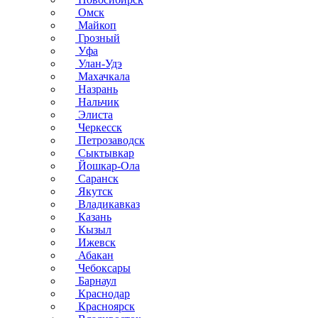
Омск
Майкоп
Грозный
Уфа
Улан-Удэ
Махачкала
Назрань
Нальчик
Элиста
Черкесск
Петрозаводск
Сыктывкар
Йошкар-Ола
Саранск
Якутск
Владикавказ
Казань
Кызыл
Ижевск
Абакан
Чебоксары
Барнаул
Краснодар
Красноярск