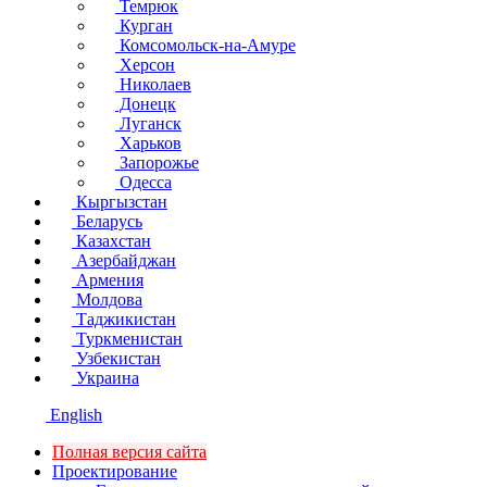
Темрюк
Курган
Комсомольск-на-Амуре
Херсон
Николаев
Донецк
Луганск
Харьков
Запорожье
Одесса
Кыргызстан
Беларусь
Казахстан
Азербайджан
Армения
Молдова
Таджикистан
Туркменистан
Узбекистан
Украина
English
Полная версия сайта
Проектирование