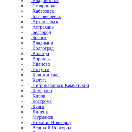
Владивосток
Ставрополь
Хабаровск
Благовещенск
Архангельск
Астрахань
Белгород
Брянск
Владимир
Волгоград
Вологда
Воронеж
Иваново
Иркутск
Калининград
Калуга
Петропавловск-Камчатский
Кемерово
Киров
Кострома
Курск
Липецк
Мурманск
Нижний Новгород
Великий Новгород