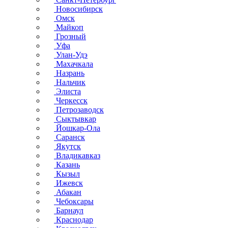
Новосибирск
Омск
Майкоп
Грозный
Уфа
Улан-Удэ
Махачкала
Назрань
Нальчик
Элиста
Черкесск
Петрозаводск
Сыктывкар
Йошкар-Ола
Саранск
Якутск
Владикавказ
Казань
Кызыл
Ижевск
Абакан
Чебоксары
Барнаул
Краснодар