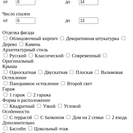
от
до
Число спален
от
до
Отделка фасада
Облицовочный кирпич
Декоративная штукатурка
Дерево
Камень
Архитектурный стиль
Русский
Классический
Современный
Оригинальный
Крыша
Односкатная
Двускатная
Плоская
Вальмовая
Остекление
Панорамное остекление
Второй свет
Гараж
1 гараж
2 гаража
Форма и расположение
Квадратный
Узкий
Угловой
Особенности
С террасой
С балконом
Дом на 2 семьи
2 входа
Дополнительно
Бассейн
Цокольный этаж