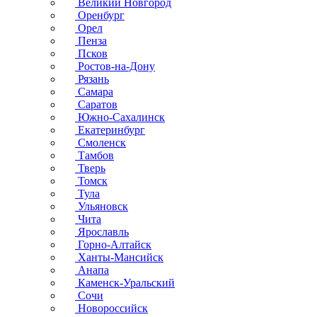
Великий Новгород
Оренбург
Орел
Пенза
Псков
Ростов-на-Дону
Рязань
Самара
Саратов
Южно-Сахалинск
Екатеринбург
Смоленск
Тамбов
Тверь
Томск
Тула
Ульяновск
Чита
Ярославль
Горно-Алтайск
Ханты-Мансийск
Анапа
Каменск-Уральский
Сочи
Новороссийск