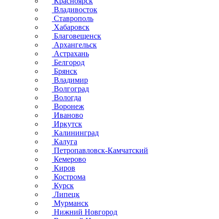
Красноярск
Владивосток
Ставрополь
Хабаровск
Благовещенск
Архангельск
Астрахань
Белгород
Брянск
Владимир
Волгоград
Вологда
Воронеж
Иваново
Иркутск
Калининград
Калуга
Петропавловск-Камчатский
Кемерово
Киров
Кострома
Курск
Липецк
Мурманск
Нижний Новгород