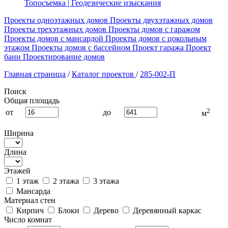
Топосъемка | Геодезические изыскания
Проекты одноэтажных домов
Проекты двухэтажных домов
Проекты трехэтажных домов
Проекты домов с гаражом
Проекты домов с мансардой
Проекты домов с цокольным
этажом
Проекты домов с бассейном
Проект гаража
Проект
бани
Проектирование домов
Главная страница
/
Каталог проектов
/
285-002-П
Поиск
Общая площадь
2
от
до
м
Ширина
Длина
Этажей
1 этаж
2 этажа
3 этажа
Мансарда
Материал стен
Кирпич
Блоки
Дерево
Деревянный каркас
Число комнат