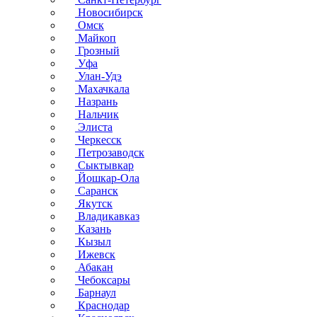
Новосибирск
Омск
Майкоп
Грозный
Уфа
Улан-Удэ
Махачкала
Назрань
Нальчик
Элиста
Черкесск
Петрозаводск
Сыктывкар
Йошкар-Ола
Саранск
Якутск
Владикавказ
Казань
Кызыл
Ижевск
Абакан
Чебоксары
Барнаул
Краснодар