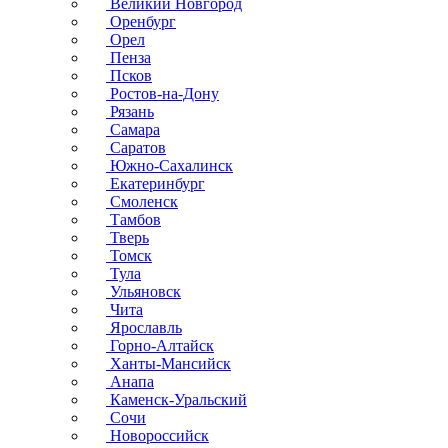
Великий Новгород
Оренбург
Орел
Пенза
Псков
Ростов-на-Дону
Рязань
Самара
Саратов
Южно-Сахалинск
Екатеринбург
Смоленск
Тамбов
Тверь
Томск
Тула
Ульяновск
Чита
Ярославль
Горно-Алтайск
Ханты-Мансийск
Анапа
Каменск-Уральский
Сочи
Новороссийск