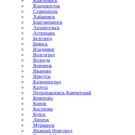
Красноярск
Владивосток
Ставрополь
Хабаровск
Благовещенск
Архангельск
Астрахань
Белгород
Брянск
Владимир
Волгоград
Вологда
Воронеж
Иваново
Иркутск
Калининград
Калуга
Петропавловск-Камчатский
Кемерово
Киров
Кострома
Курск
Липецк
Мурманск
Нижний Новгород