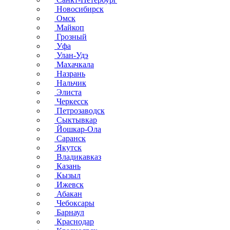
Новосибирск
Омск
Майкоп
Грозный
Уфа
Улан-Удэ
Махачкала
Назрань
Нальчик
Элиста
Черкесск
Петрозаводск
Сыктывкар
Йошкар-Ола
Саранск
Якутск
Владикавказ
Казань
Кызыл
Ижевск
Абакан
Чебоксары
Барнаул
Краснодар