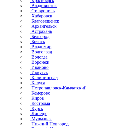
Красноярск
Владивосток
Ставрополь
Хабаровск
Благовещенск
Архангельск
Астрахань
Белгород
Брянск
Владимир
Волгоград
Вологда
Воронеж
Иваново
Иркутск
Калининград
Калуга
Петропавловск-Камчатский
Кемерово
Киров
Кострома
Курск
Липецк
Мурманск
Нижний Новгород