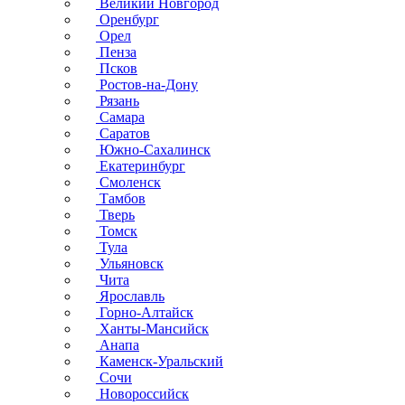
Великий Новгород
Оренбург
Орел
Пенза
Псков
Ростов-на-Дону
Рязань
Самара
Саратов
Южно-Сахалинск
Екатеринбург
Смоленск
Тамбов
Тверь
Томск
Тула
Ульяновск
Чита
Ярославль
Горно-Алтайск
Ханты-Мансийск
Анапа
Каменск-Уральский
Сочи
Новороссийск