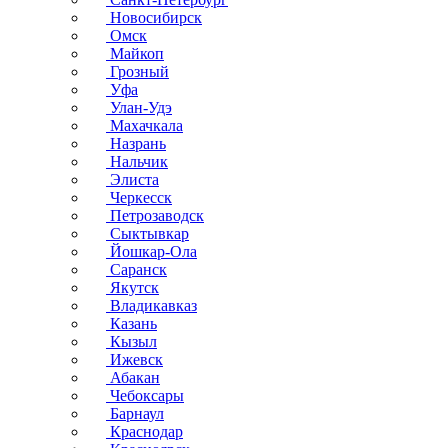
Новосибирск
Омск
Майкоп
Грозный
Уфа
Улан-Удэ
Махачкала
Назрань
Нальчик
Элиста
Черкесск
Петрозаводск
Сыктывкар
Йошкар-Ола
Саранск
Якутск
Владикавказ
Казань
Кызыл
Ижевск
Абакан
Чебоксары
Барнаул
Краснодар