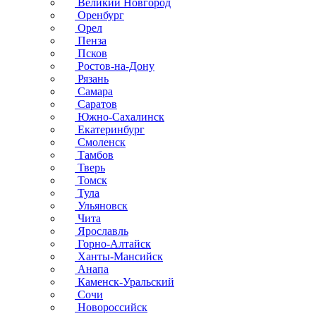
Великий Новгород
Оренбург
Орел
Пенза
Псков
Ростов-на-Дону
Рязань
Самара
Саратов
Южно-Сахалинск
Екатеринбург
Смоленск
Тамбов
Тверь
Томск
Тула
Ульяновск
Чита
Ярославль
Горно-Алтайск
Ханты-Мансийск
Анапа
Каменск-Уральский
Сочи
Новороссийск