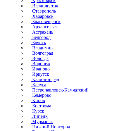
Красноярск
Владивосток
Ставрополь
Хабаровск
Благовещенск
Архангельск
Астрахань
Белгород
Брянск
Владимир
Волгоград
Вологда
Воронеж
Иваново
Иркутск
Калининград
Калуга
Петропавловск-Камчатский
Кемерово
Киров
Кострома
Курск
Липецк
Мурманск
Нижний Новгород