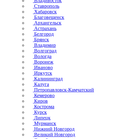
Владивосток
Ставрополь
Хабаровск
Благовещенск
Архангельск
Астрахань
Белгород
Брянск
Владимир
Волгоград
Вологда
Воронеж
Иваново
Иркутск
Калининград
Калуга
Петропавловск-Камчатский
Кемерово
Киров
Кострома
Курск
Липецк
Мурманск
Нижний Новгород
Великий Новгород