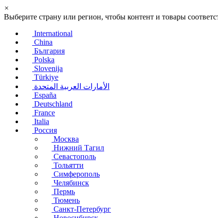
×
Выберите страну или регион, чтобы контент и товары соотве
International
China
България
Polska
Slovenija
Türkiye
الأمارات العربية المتحدة
España
Deutschland
France
Italia
Россия
Москва
Нижний Тагил
Севастополь
Тольятти
Симферополь
Челябинск
Пермь
Тюмень
Санкт-Петербург
Новосибирск