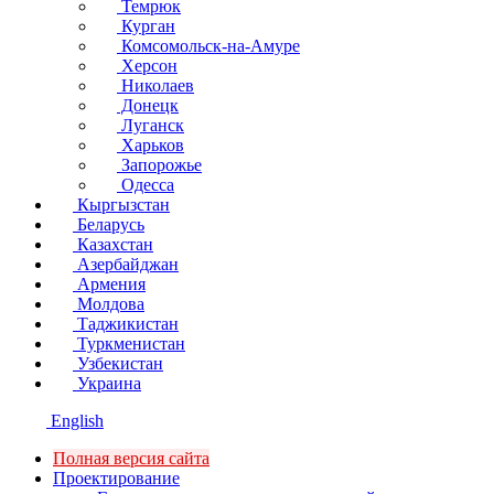
Темрюк
Курган
Комсомольск-на-Амуре
Херсон
Николаев
Донецк
Луганск
Харьков
Запорожье
Одесса
Кыргызстан
Беларусь
Казахстан
Азербайджан
Армения
Молдова
Таджикистан
Туркменистан
Узбекистан
Украина
English
Полная версия сайта
Проектирование