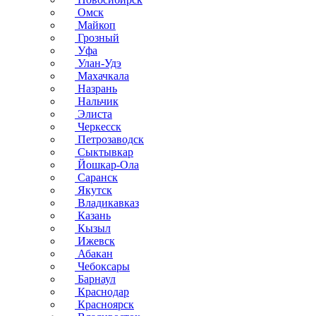
Омск
Майкоп
Грозный
Уфа
Улан-Удэ
Махачкала
Назрань
Нальчик
Элиста
Черкесск
Петрозаводск
Сыктывкар
Йошкар-Ола
Саранск
Якутск
Владикавказ
Казань
Кызыл
Ижевск
Абакан
Чебоксары
Барнаул
Краснодар
Красноярск