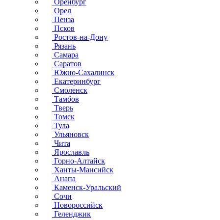
Оренбург
Орел
Пенза
Псков
Ростов-на-Дону
Рязань
Самара
Саратов
Южно-Сахалинск
Екатеринбург
Смоленск
Тамбов
Тверь
Томск
Тула
Ульяновск
Чита
Ярославль
Горно-Алтайск
Ханты-Мансийск
Анапа
Каменск-Уральский
Сочи
Новороссийск
Геленджик