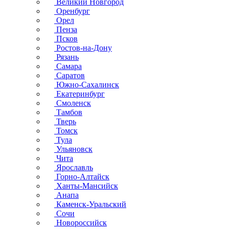
Великий Новгород
Оренбург
Орел
Пенза
Псков
Ростов-на-Дону
Рязань
Самара
Саратов
Южно-Сахалинск
Екатеринбург
Смоленск
Тамбов
Тверь
Томск
Тула
Ульяновск
Чита
Ярославль
Горно-Алтайск
Ханты-Мансийск
Анапа
Каменск-Уральский
Сочи
Новороссийск