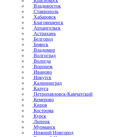
Красноярск
Владивосток
Ставрополь
Хабаровск
Благовещенск
Архангельск
Астрахань
Белгород
Брянск
Владимир
Волгоград
Вологда
Воронеж
Иваново
Иркутск
Калининград
Калуга
Петропавловск-Камчатский
Кемерово
Киров
Кострома
Курск
Липецк
Мурманск
Нижний Новгород