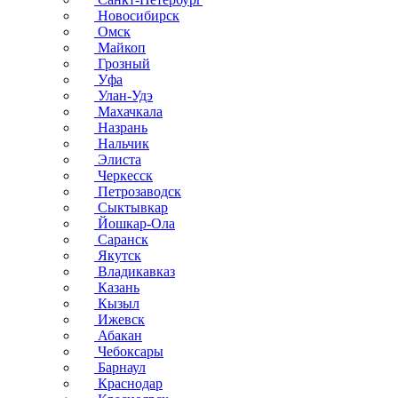
Новосибирск
Омск
Майкоп
Грозный
Уфа
Улан-Удэ
Махачкала
Назрань
Нальчик
Элиста
Черкесск
Петрозаводск
Сыктывкар
Йошкар-Ола
Саранск
Якутск
Владикавказ
Казань
Кызыл
Ижевск
Абакан
Чебоксары
Барнаул
Краснодар