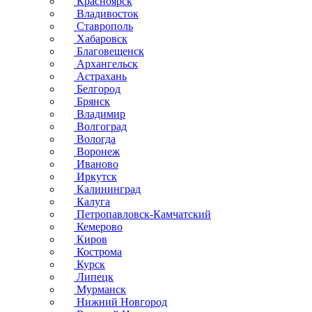
Красноярск
Владивосток
Ставрополь
Хабаровск
Благовещенск
Архангельск
Астрахань
Белгород
Брянск
Владимир
Волгоград
Вологда
Воронеж
Иваново
Иркутск
Калининград
Калуга
Петропавловск-Камчатский
Кемерово
Киров
Кострома
Курск
Липецк
Мурманск
Нижний Новгород