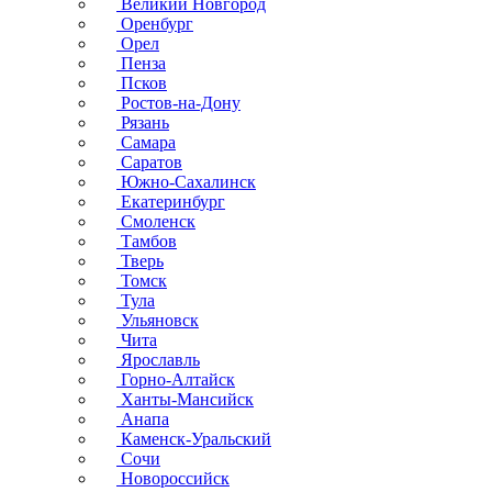
Великий Новгород
Оренбург
Орел
Пенза
Псков
Ростов-на-Дону
Рязань
Самара
Саратов
Южно-Сахалинск
Екатеринбург
Смоленск
Тамбов
Тверь
Томск
Тула
Ульяновск
Чита
Ярославль
Горно-Алтайск
Ханты-Мансийск
Анапа
Каменск-Уральский
Сочи
Новороссийск