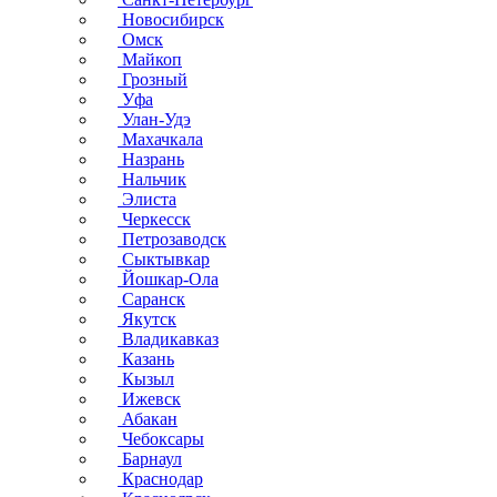
Новосибирск
Омск
Майкоп
Грозный
Уфа
Улан-Удэ
Махачкала
Назрань
Нальчик
Элиста
Черкесск
Петрозаводск
Сыктывкар
Йошкар-Ола
Саранск
Якутск
Владикавказ
Казань
Кызыл
Ижевск
Абакан
Чебоксары
Барнаул
Краснодар