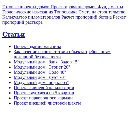
Готовые проекты домов
Проектирование домов
Фундаменты
Геологические изыскания
Топосъемка
Смета на строительство
Калькулятор пиломатериалов
Расчет пропорций бетона
Расчет
пропорций раствора
Статьи
Проект здания магазина
Заключение о соответствии объекта требованиям
пожарной безопасности
Модульный дом | баня "Задор 15"
Модульный дом "Эгоист 20"
Модульный дом "Соло 40"
Модульный дом "Дуэт 70"
Модульный дом "под ключ"
Проект ливневой канализации
Проект таунхауса на 5 квартир
Проект парковочного кармана
Проект внешней лифтовой шахты