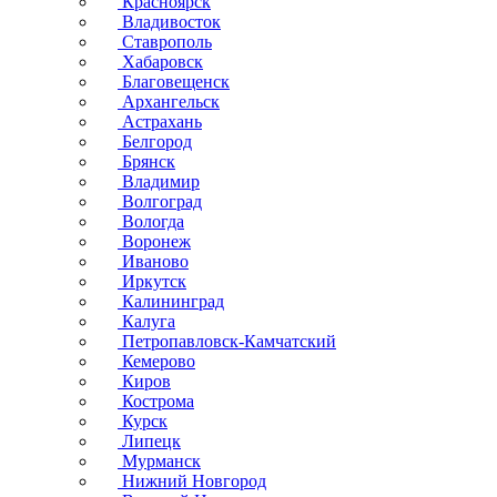
Красноярск
Владивосток
Ставрополь
Хабаровск
Благовещенск
Архангельск
Астрахань
Белгород
Брянск
Владимир
Волгоград
Вологда
Воронеж
Иваново
Иркутск
Калининград
Калуга
Петропавловск-Камчатский
Кемерово
Киров
Кострома
Курск
Липецк
Мурманск
Нижний Новгород