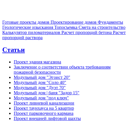
Готовые проекты домов
Проектирование домов
Фундаменты
Геологические изыскания
Топосъемка
Смета на строительство
Калькулятор пиломатериалов
Расчет пропорций бетона
Расчет
пропорций раствора
Статьи
Проект здания магазина
Заключение о соответствии объекта требованиям
пожарной безопасности
Модульный дом "Эгоист 20"
Модульный дом "Соло 40"
Модульный дом "Дуэт 70"
Модульный дом | баня "Задор 15"
Модульный дом "под ключ"
Проект ливневой канализации
Проект таунхауса на 5 квартир
Проект парковочного кармана
Проект внешней лифтовой шахты