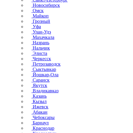
Новосибирск
Омск
Майкоп
Грозный
Уфа
Улан-Удэ
Махачкала
Назрань
Нальчик
Элиста
Черкесск
Петрозаводск
Сыктывкар
Йошкар-Ола
Саранск
Якутск
Владикавказ
Казань
Кызыл
Ижевск
Абакан
Чебоксары
Барнаул
Краснодар