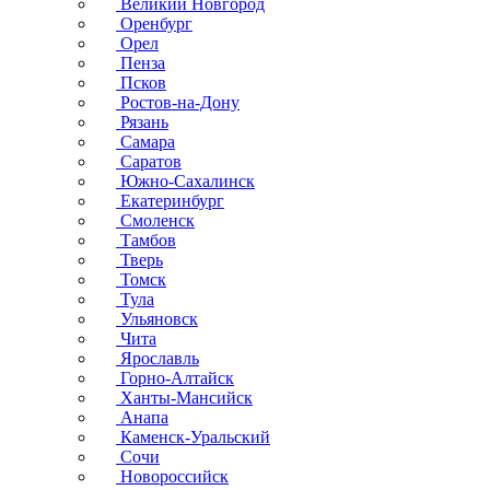
Великий Новгород
Оренбург
Орел
Пенза
Псков
Ростов-на-Дону
Рязань
Самара
Саратов
Южно-Сахалинск
Екатеринбург
Смоленск
Тамбов
Тверь
Томск
Тула
Ульяновск
Чита
Ярославль
Горно-Алтайск
Ханты-Мансийск
Анапа
Каменск-Уральский
Сочи
Новороссийск