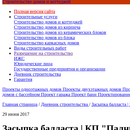
Строительство домов и коттеджей
Полная версия сайта
Строительные услуги
Строительство домов и коттеджей
Строительство домов из кирпича
Строительство домов из керамических блоков
Строительство домов из блока
Строительство каркасных домов
Виды строительных работ
Разрешение на строительство
ИЖС
Юридические лица
Государственные предприятия и организации
Дневник строительства
Гарантия
Проекты одноэтажных домов
Проекты двухэтажных домов
Про
домов с бассейном
Проект гаража
Проект бани
Проектировани
Главная страница
/
Дневник строительства
/
Засыпка балласта 
29 июня 2017
Засыпка балласта | КП "Палн