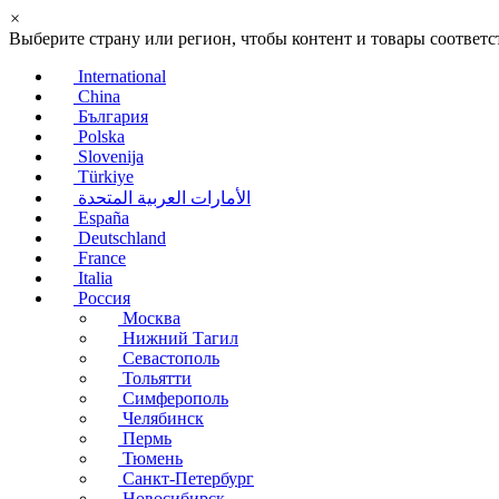
×
Выберите страну или регион, чтобы контент и товары соотве
International
China
България
Polska
Slovenija
Türkiye
الأمارات العربية المتحدة
España
Deutschland
France
Italia
Россия
Москва
Нижний Тагил
Севастополь
Тольятти
Симферополь
Челябинск
Пермь
Тюмень
Санкт-Петербург
Новосибирск