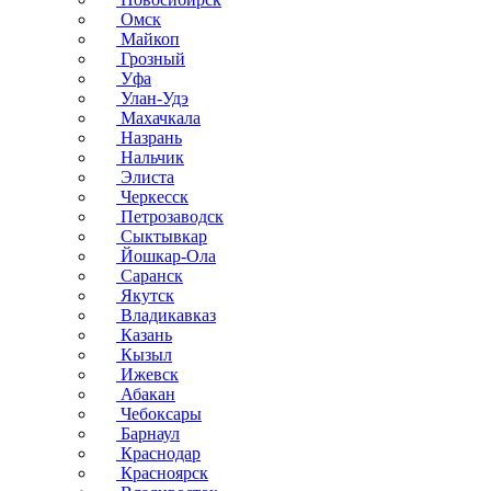
Омск
Майкоп
Грозный
Уфа
Улан-Удэ
Махачкала
Назрань
Нальчик
Элиста
Черкесск
Петрозаводск
Сыктывкар
Йошкар-Ола
Саранск
Якутск
Владикавказ
Казань
Кызыл
Ижевск
Абакан
Чебоксары
Барнаул
Краснодар
Красноярск