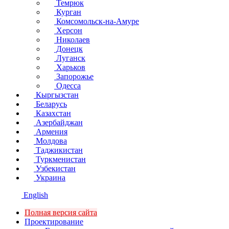
Темрюк
Курган
Комсомольск-на-Амуре
Херсон
Николаев
Донецк
Луганск
Харьков
Запорожье
Одесса
Кыргызстан
Беларусь
Казахстан
Азербайджан
Армения
Молдова
Таджикистан
Туркменистан
Узбекистан
Украина
English
Полная версия сайта
Проектирование