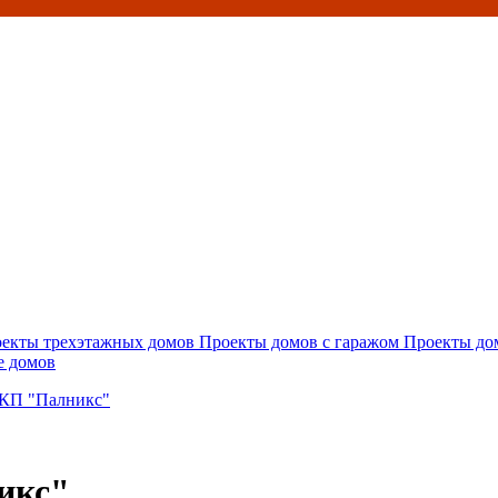
екты трехэтажных домов
Проекты домов с гаражом
Проекты до
е домов
| КП "Палникс"
икс"