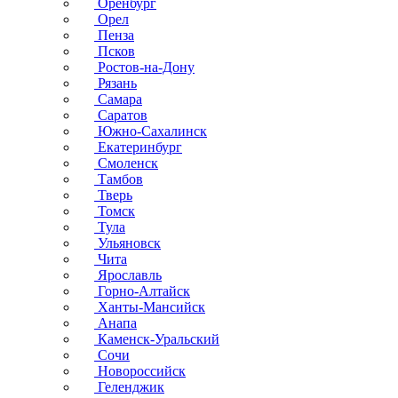
Оренбург
Орел
Пенза
Псков
Ростов-на-Дону
Рязань
Самара
Саратов
Южно-Сахалинск
Екатеринбург
Смоленск
Тамбов
Тверь
Томск
Тула
Ульяновск
Чита
Ярославль
Горно-Алтайск
Ханты-Мансийск
Анапа
Каменск-Уральский
Сочи
Новороссийск
Геленджик