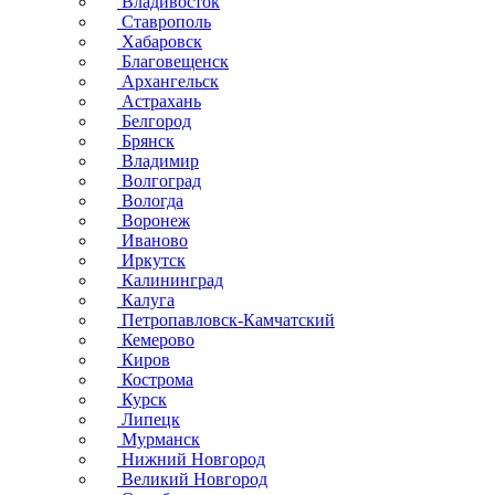
Владивосток
Ставрополь
Хабаровск
Благовещенск
Архангельск
Астрахань
Белгород
Брянск
Владимир
Волгоград
Вологда
Воронеж
Иваново
Иркутск
Калининград
Калуга
Петропавловск-Камчатский
Кемерово
Киров
Кострома
Курск
Липецк
Мурманск
Нижний Новгород
Великий Новгород