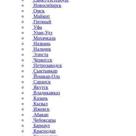
Новосибирск
Омск
Майкоп
Грозный
Уфа
Улан-Удэ
Махачкала
Назрань
Нальчик
Элиста
Черкесск
Петрозаводск
Сыктывкар
Йошкар-Ола
Саранск
Якутск
Владикавказ
Казань
Кызыл
Ижевск
Абакан
Чебоксары
Барнаул
Краснодар