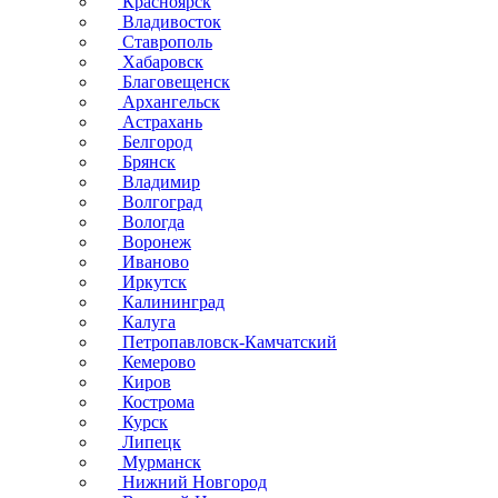
Красноярск
Владивосток
Ставрополь
Хабаровск
Благовещенск
Архангельск
Астрахань
Белгород
Брянск
Владимир
Волгоград
Вологда
Воронеж
Иваново
Иркутск
Калининград
Калуга
Петропавловск-Камчатский
Кемерово
Киров
Кострома
Курск
Липецк
Мурманск
Нижний Новгород