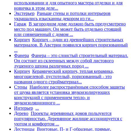
использовании и для опытного мастера отделки и для
новичка в этом деле...
Экстерьер
Раньше стены и потолки интерьеров
украшались изысканны декором из ги...
Гараж
В загородном доме должно быть предусмотрено
место под машину. Он может быть отдельно стоящий
или совмещенный с домом ...
Кирпич
Кирпич – один из древнейших строительных
материалов. В Австрии появился кирпич поризованный
...
Фанера
Фанера – это слоистый строительный материал.
Он состоит из склеенных между собой листового
лущеного шпона различных пород ...
Кирпич
Керамический кирпич, теплая керамика,
многощелевой, пустотелый, поризованный - это
названия одного стройматериал...
Стены
Наиболее распространённым способом защиты
от шума является установка звукоизолирующих
конструкций с применением тепло- и
звукоизоляционного ...
Интерьер
...
Дерево
Проекты деревянных домов пользуются
популярностью. Деревянное жилище ассоциируется с
уютом и комфортом ...
Лестницы
Винтовые, П- и Г-образные, прямые,