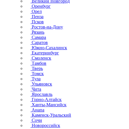
Великий Новгород
Оренбург
Орел
Пенза
Псков
Ростов-на-Дону
Рязань
Самара
Саратов
Южно-Сахалинск
Екатеринбург
Смоленск
Тамбов
Тверь
Томск
Тула
Ульяновск
Чита
Ярославль
Горно-Алтайск
Ханты-Мансийск
Анапа
Каменск-Уральский
Сочи
Новороссийск