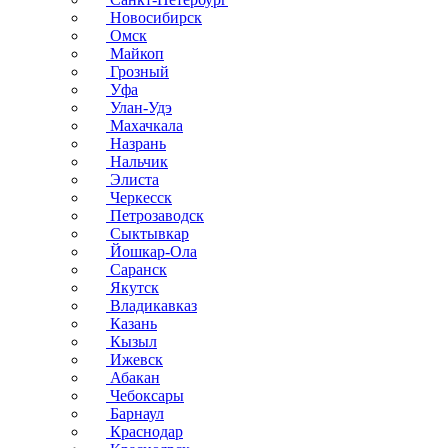
Новосибирск
Омск
Майкоп
Грозный
Уфа
Улан-Удэ
Махачкала
Назрань
Нальчик
Элиста
Черкесск
Петрозаводск
Сыктывкар
Йошкар-Ола
Саранск
Якутск
Владикавказ
Казань
Кызыл
Ижевск
Абакан
Чебоксары
Барнаул
Краснодар