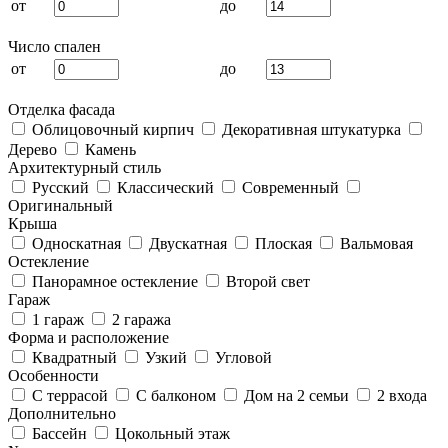
от
до
Число спален
от
до
Отделка фасада
Облицовочный кирпич
Декоративная штукатурка
Дерево
Камень
Архитектурный стиль
Русский
Классический
Современный
Оригинальный
Крыша
Односкатная
Двускатная
Плоская
Вальмовая
Остекление
Панорамное остекление
Второй свет
Гараж
1 гараж
2 гаража
Форма и расположение
Квадратный
Узкий
Угловой
Особенности
С террасой
С балконом
Дом на 2 семьи
2 входа
Дополнительно
Бассейн
Цокольный этаж