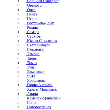
Великий Новгород
Оренбург
Орел
Пенза
Псков
Ростов-на-Дону
Рязань
Самара
Саратов
Южно-Сахалинск
Екатеринбург
Смоленск
Тамбов
Тверь
Томск
Тула
Ульяновск
Чита
Ярославль
Горно-Алтайск
Ханты-Мансийск
Анапа
Каменск-Уральский
Сочи
Новороссийск