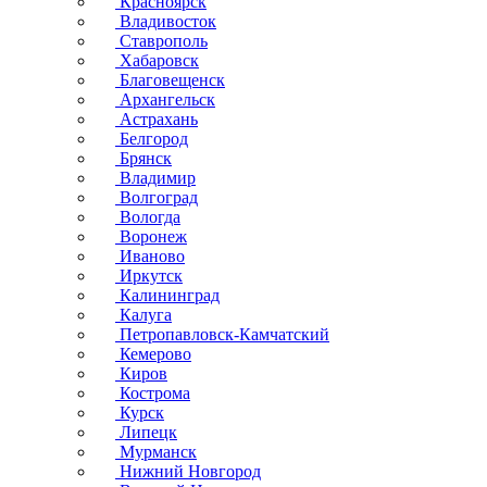
Красноярск
Владивосток
Ставрополь
Хабаровск
Благовещенск
Архангельск
Астрахань
Белгород
Брянск
Владимир
Волгоград
Вологда
Воронеж
Иваново
Иркутск
Калининград
Калуга
Петропавловск-Камчатский
Кемерово
Киров
Кострома
Курск
Липецк
Мурманск
Нижний Новгород