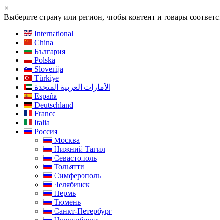
×
Выберите страну или регион, чтобы контент и товары соотве
International
China
България
Polska
Slovenija
Türkiye
الأمارات العربية المتحدة
España
Deutschland
France
Italia
Россия
Москва
Нижний Тагил
Севастополь
Тольятти
Симферополь
Челябинск
Пермь
Тюмень
Санкт-Петербург
Новосибирск