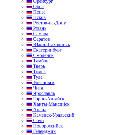
Оренбург
Орел
Пенза
Псков
Ростов-на-Дону
Рязань
Самара
Саратов
Южно-Сахалинск
Екатеринбург
Смоленск
Тамбов
Тверь
Томск
Тула
Ульяновск
Чита
Ярославль
Горно-Алтайск
Ханты-Мансийск
Анапа
Каменск-Уральский
Сочи
Новороссийск
Геленджик