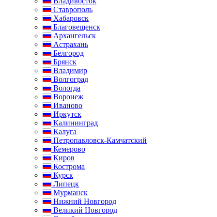
Владивосток
Ставрополь
Хабаровск
Благовещенск
Архангельск
Астрахань
Белгород
Брянск
Владимир
Волгоград
Вологда
Воронеж
Иваново
Иркутск
Калининград
Калуга
Петропавловск-Камчатский
Кемерово
Киров
Кострома
Курск
Липецк
Мурманск
Нижний Новгород
Великий Новгород