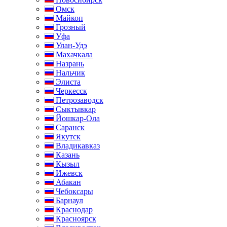
Омск
Майкоп
Грозный
Уфа
Улан-Удэ
Махачкала
Назрань
Нальчик
Элиста
Черкесск
Петрозаводск
Сыктывкар
Йошкар-Ола
Саранск
Якутск
Владикавказ
Казань
Кызыл
Ижевск
Абакан
Чебоксары
Барнаул
Краснодар
Красноярск