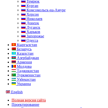
Темрюк
Курган
Комсомольск-на-Амуре
Херсон
Николаев
Донецк
Луганск
Харьков
Запорожье
Одесса
Кыргызстан
Беларусь
Казахстан
Азербайджан
Армения
Молдова
Таджикистан
Туркменистан
Узбекистан
Украина
English
Полная версия сайта
Проектирование