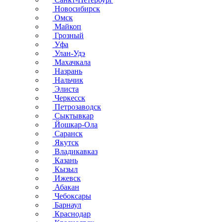
Новосибирск
Омск
Майкоп
Грозный
Уфа
Улан-Удэ
Махачкала
Назрань
Нальчик
Элиста
Черкесск
Петрозаводск
Сыктывкар
Йошкар-Ола
Саранск
Якутск
Владикавказ
Казань
Кызыл
Ижевск
Абакан
Чебоксары
Барнаул
Краснодар