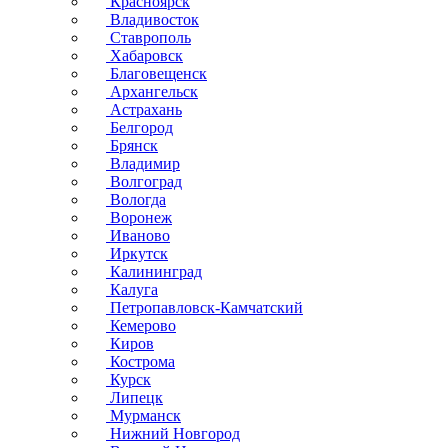
Красноярск
Владивосток
Ставрополь
Хабаровск
Благовещенск
Архангельск
Астрахань
Белгород
Брянск
Владимир
Волгоград
Вологда
Воронеж
Иваново
Иркутск
Калининград
Калуга
Петропавловск-Камчатский
Кемерово
Киров
Кострома
Курск
Липецк
Мурманск
Нижний Новгород