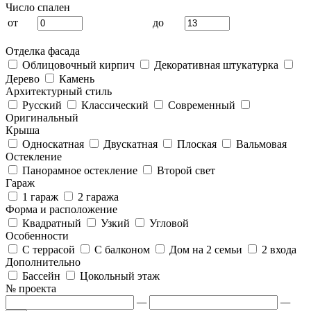
Число спален
от
до
Отделка фасада
Облицовочный кирпич
Декоративная штукатурка
Дерево
Камень
Архитектурный стиль
Русский
Классический
Современный
Оригинальный
Крыша
Односкатная
Двускатная
Плоская
Вальмовая
Остекление
Панорамное остекление
Второй свет
Гараж
1 гараж
2 гаража
Форма и расположение
Квадратный
Узкий
Угловой
Особенности
С террасой
С балконом
Дом на 2 семьи
2 входа
Дополнительно
Бассейн
Цокольный этаж
№ проекта
—
—