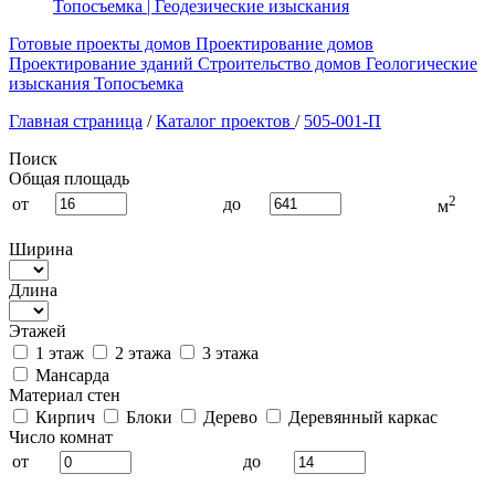
Топосъемка | Геодезические изыскания
Готовые проекты домов
Проектирование домов
Проектирование зданий
Строительство домов
Геологические
изыскания
Топосъемка
Главная страница
/
Каталог проектов
/
505-001-П
Поиск
Общая площадь
2
от
до
м
Ширина
Длина
Этажей
1 этаж
2 этажа
3 этажа
Мансарда
Материал стен
Кирпич
Блоки
Дерево
Деревянный каркас
Число комнат
от
до