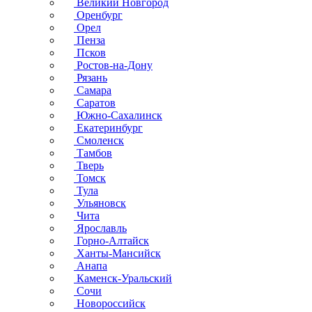
Великий Новгород
Оренбург
Орел
Пенза
Псков
Ростов-на-Дону
Рязань
Самара
Саратов
Южно-Сахалинск
Екатеринбург
Смоленск
Тамбов
Тверь
Томск
Тула
Ульяновск
Чита
Ярославль
Горно-Алтайск
Ханты-Мансийск
Анапа
Каменск-Уральский
Сочи
Новороссийск