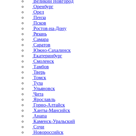
Великий Новгород
Оренбург
Орел
Пенза
Псков
Ростов-на-Дону
Рязань
Самара
Саратов
Южно-Сахалинск
Екатеринбург
Смоленск
Тамбов
Тверь
Томск
Тула
Ульяновск
Чита
Ярославль
Горно-Алтайск
Ханты-Мансийск
Анапа
Каменск-Уральский
Сочи
Новороссийск