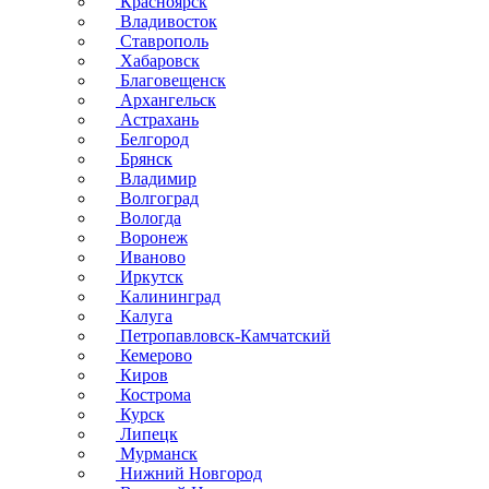
Красноярск
Владивосток
Ставрополь
Хабаровск
Благовещенск
Архангельск
Астрахань
Белгород
Брянск
Владимир
Волгоград
Вологда
Воронеж
Иваново
Иркутск
Калининград
Калуга
Петропавловск-Камчатский
Кемерово
Киров
Кострома
Курск
Липецк
Мурманск
Нижний Новгород