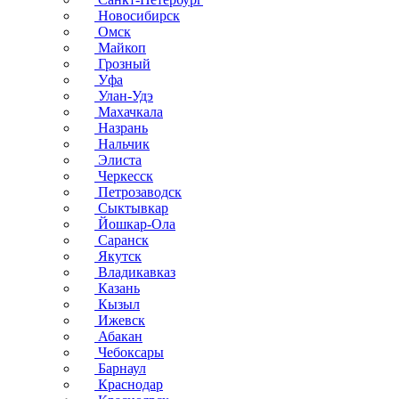
Новосибирск
Омск
Майкоп
Грозный
Уфа
Улан-Удэ
Махачкала
Назрань
Нальчик
Элиста
Черкесск
Петрозаводск
Сыктывкар
Йошкар-Ола
Саранск
Якутск
Владикавказ
Казань
Кызыл
Ижевск
Абакан
Чебоксары
Барнаул
Краснодар