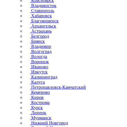
Красноярск
Владивосток
Ставрополь
Хабаровск
Благовещенск
Архангельск
Астрахань
Белгород
Брянск
Владимир
Волгоград
Вологда
Воронеж
Иваново
Иркутск
Калининград
Калуга
Петропавловск-Камчатский
Кемерово
Киров
Кострома
Курск
Липецк
Мурманск
Нижний Новгород