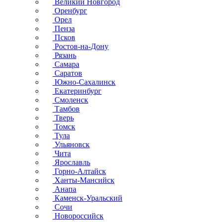
Великий Новгород
Оренбург
Орел
Пенза
Псков
Ростов-на-Дону
Рязань
Самара
Саратов
Южно-Сахалинск
Екатеринбург
Смоленск
Тамбов
Тверь
Томск
Тула
Ульяновск
Чита
Ярославль
Горно-Алтайск
Ханты-Мансийск
Анапа
Каменск-Уральский
Сочи
Новороссийск