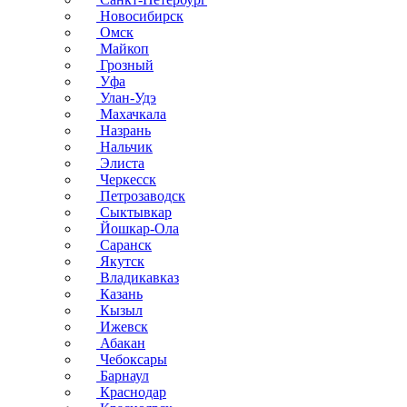
Новосибирск
Омск
Майкоп
Грозный
Уфа
Улан-Удэ
Махачкала
Назрань
Нальчик
Элиста
Черкесск
Петрозаводск
Сыктывкар
Йошкар-Ола
Саранск
Якутск
Владикавказ
Казань
Кызыл
Ижевск
Абакан
Чебоксары
Барнаул
Краснодар