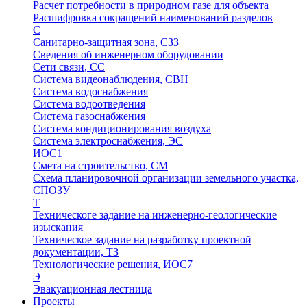
Расчет потребности в природном газе для объекта
Расшифровка сокращений наименований разделов
С
Санитарно-защитная зона, СЗЗ
Сведения об инженерном оборудовании
Сети связи, СС
Система видеонаблюдения, СВН
Система водоснабжения
Система водоотведения
Система газоснабжения
Система кондиционирования воздуха
Система электроснабжения, ЭС
ИОС1
Смета на строительство, СМ
Схема планировочной организации земельного участка,
СПОЗУ
Т
Техническоге задание на инженерно-геологические
изыскания
Техническое задание на разработку проектной
документации, ТЗ
Технологические решения, ИОC7
Э
Эвакуационная лестница
Проекты