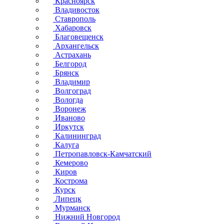
Красноярск
Владивосток
Ставрополь
Хабаровск
Благовещенск
Архангельск
Астрахань
Белгород
Брянск
Владимир
Волгоград
Вологда
Воронеж
Иваново
Иркутск
Калининград
Калуга
Петропавловск-Камчатский
Кемерово
Киров
Кострома
Курск
Липецк
Мурманск
Нижний Новгород