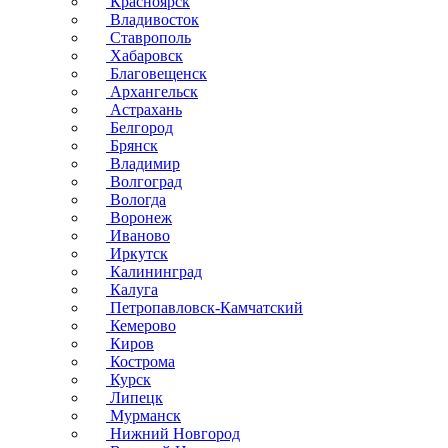
Красноярск
Владивосток
Ставрополь
Хабаровск
Благовещенск
Архангельск
Астрахань
Белгород
Брянск
Владимир
Волгоград
Вологда
Воронеж
Иваново
Иркутск
Калининград
Калуга
Петропавловск-Камчатский
Кемерово
Киров
Кострома
Курск
Липецк
Мурманск
Нижний Новгород