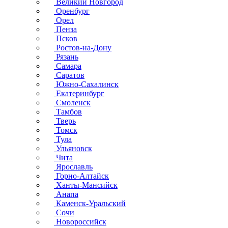
Великий Новгород
Оренбург
Орел
Пенза
Псков
Ростов-на-Дону
Рязань
Самара
Саратов
Южно-Сахалинск
Екатеринбург
Смоленск
Тамбов
Тверь
Томск
Тула
Ульяновск
Чита
Ярославль
Горно-Алтайск
Ханты-Мансийск
Анапа
Каменск-Уральский
Сочи
Новороссийск