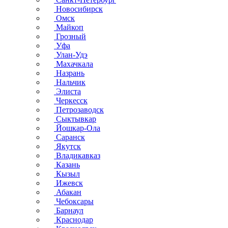
Новосибирск
Омск
Майкоп
Грозный
Уфа
Улан-Удэ
Махачкала
Назрань
Нальчик
Элиста
Черкесск
Петрозаводск
Сыктывкар
Йошкар-Ола
Саранск
Якутск
Владикавказ
Казань
Кызыл
Ижевск
Абакан
Чебоксары
Барнаул
Краснодар