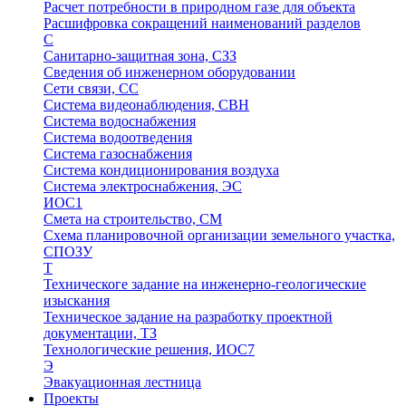
Расчет потребности в природном газе для объекта
Расшифровка сокращений наименований разделов
С
Санитарно-защитная зона, СЗЗ
Сведения об инженерном оборудовании
Сети связи, СС
Система видеонаблюдения, СВН
Система водоснабжения
Система водоотведения
Система газоснабжения
Система кондиционирования воздуха
Система электроснабжения, ЭС
ИОС1
Смета на строительство, СМ
Схема планировочной организации земельного участка,
СПОЗУ
Т
Техническоге задание на инженерно-геологические
изыскания
Техническое задание на разработку проектной
документации, ТЗ
Технологические решения, ИОC7
Э
Эвакуационная лестница
Проекты