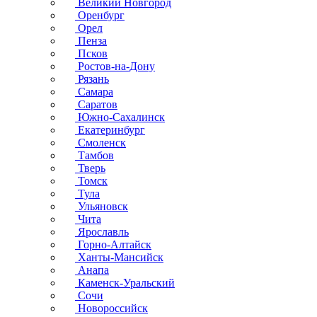
Великий Новгород
Оренбург
Орел
Пенза
Псков
Ростов-на-Дону
Рязань
Самара
Саратов
Южно-Сахалинск
Екатеринбург
Смоленск
Тамбов
Тверь
Томск
Тула
Ульяновск
Чита
Ярославль
Горно-Алтайск
Ханты-Мансийск
Анапа
Каменск-Уральский
Сочи
Новороссийск