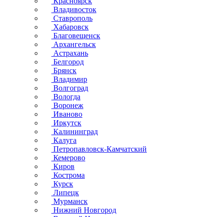
Красноярск
Владивосток
Ставрополь
Хабаровск
Благовещенск
Архангельск
Астрахань
Белгород
Брянск
Владимир
Волгоград
Вологда
Воронеж
Иваново
Иркутск
Калининград
Калуга
Петропавловск-Камчатский
Кемерово
Киров
Кострома
Курск
Липецк
Мурманск
Нижний Новгород