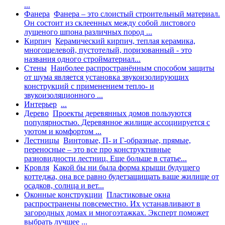
...
Фанера
Фанера – это слоистый строительный материал.
Он состоит из склеенных между собой листового
лущеного шпона различных пород ...
Кирпич
Керамический кирпич, теплая керамика,
многощелевой, пустотелый, поризованный - это
названия одного стройматериал...
Стены
Наиболее распространённым способом защиты
от шума является установка звукоизолирующих
конструкций с применением тепло- и
звукоизоляционного ...
Интерьер
...
Дерево
Проекты деревянных домов пользуются
популярностью. Деревянное жилище ассоциируется с
уютом и комфортом ...
Лестницы
Винтовые, П- и Г-образные, прямые,
переносные – это все про конструктивные
разновидности лестниц. Еще больше в статье...
Кровля
Какой бы ни была форма крыши будущего
коттеджа, она все равно будетзащищать ваше жилище от
осадков, солнца и вет...
Оконные конструкции
Пластиковые окна
распространены повсеместно. Их устанавливают в
загородных домах и многоэтажках. Эксперт поможет
выбрать лучшее ...