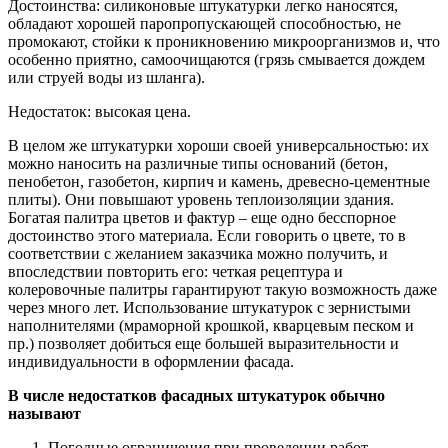
Достоинства: силиконовые штукатурки легко наносятся,
обладают хорошей паропропускающей способностью, не
промокают, стойки к проникновению микроорганизмов и, что
особенно приятно, самоочищаются (грязь смывается дождем
или струей воды из шланга).
Недостаток: высокая цена.
В целом же штукатурки хороши своей универсальностью: их
можно наносить на различные типы оснований (бетон,
пенобетон, газобетон, кирпич и камень, древесно-цементные
плиты). Они повышают уровень теплоизоляции здания.
Богатая палитра цветов и фактур – еще одно бесспорное
достоинство этого материала. Если говорить о цвете, то в
соответствии с желанием заказчика можно получить, и
впоследствии повторить его: четкая рецептура и
колеровочные палитры гарантируют такую возможность даже
через много лет. Использование штукатурок с зернистыми
наполнителями (мраморной крошкой, кварцевым песком и
пр.) позволяет добиться еще большей выразительности и
индивидуальности в оформлении фасада.
В числе недостатков фасадных штукатурок обычно
называют
Погодные ограничения при проведении работ.