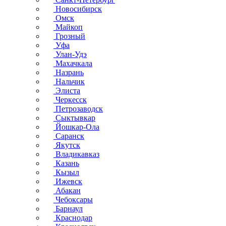
Новосибирск
Омск
Майкоп
Грозный
Уфа
Улан-Удэ
Махачкала
Назрань
Нальчик
Элиста
Черкесск
Петрозаводск
Сыктывкар
Йошкар-Ола
Саранск
Якутск
Владикавказ
Казань
Кызыл
Ижевск
Абакан
Чебоксары
Барнаул
Краснодар