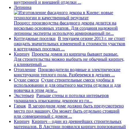
внутренней и внешней отделки ...
Лепнина
Процесс производства фасадного декора делится на
несколько основных этапов. Для создания надежной
лепнины эксперты использую армированный пе...
Коттеджные поселки
В текущем сезоне 2013 г. не стоит
ожидать значительных изменений в стоимости участков
в коттеджных поселках ...
Кирпич
Проекты домов из кирпича бывают разные.
Для строительства можно выбрать не обычный кирпич,
а клинкерный ...
Отопление
Производители водяные и электрические
конструкции теплого пола. Разберемся в деталях ...
Сухие смеси
Сухие строительные смеси удобны в
использовании и для опытного мастера отделки и для
новичка в этом деле...
Экстерьер
Раньше стены и потолки интерьеров
украшались изысканны декором из ги...
Гараж
В загородном доме должно быть предусмотрено
место под машину. Он может быть отдельно стоящий
или совмещенный с домом ...
Кирпич
Кирпич – один из древнейших строительных
материалов. В Австрии появился кирпич поризованный